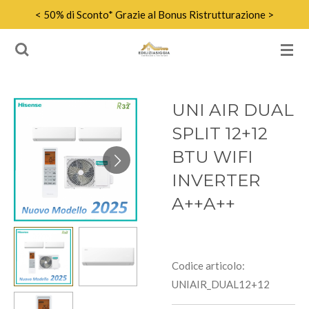
< 50% di Sconto* Grazie al Bonus Ristrutturazione >
Vai
al
contenuto
principale
UNI AIR DUAL
SPLIT 12+12
BTU WIFI
INVERTER
A++A++
Codice articolo:
UNIAIR_DUAL12+12