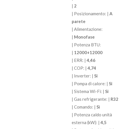
|
2
| Posizionamento: |
A
parete
| Alimentazione:
|
Monofase
| Potenza BTU:
|
12000+12000
| ERR: |
4,46
| COP: |
4,74
| Inverter: |
Si
| Pompa di calore: |
Si
| Sistema Wi-Fi: |
Si
| Gas refrigerante: |
R32
| Comando: |
Sì
| Potenza caldo unità
esterna (kW): |
4,5