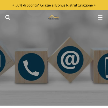
< 50% di Sconto* Grazie al Bonus Ristrutturazione >
Vai
al
contenuto
principale