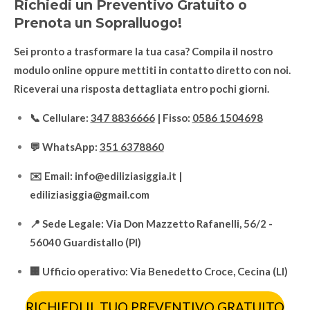
Richiedi un Preventivo Gratuito o
Prenota un Sopralluogo!
Sei pronto a trasformare la tua casa? Compila il nostro
modulo online oppure mettiti in contatto diretto con noi.
Riceverai una risposta dettagliata entro pochi giorni.
📞 Cellulare:
347 8836666
| Fisso:
0586 1504698
💬 WhatsApp:
351 6378860
✉️ Email: info@ediliziasiggia.it |
ediliziasiggia@gmail.com
📍 Sede Legale: Via Don Mazzetto Rafanelli, 56/2 -
56040 Guardistallo (PI)
🏢 Ufficio operativo: Via Benedetto Croce, Cecina (LI)
RICHIEDI IL TUO PREVENTIVO GRATUITO