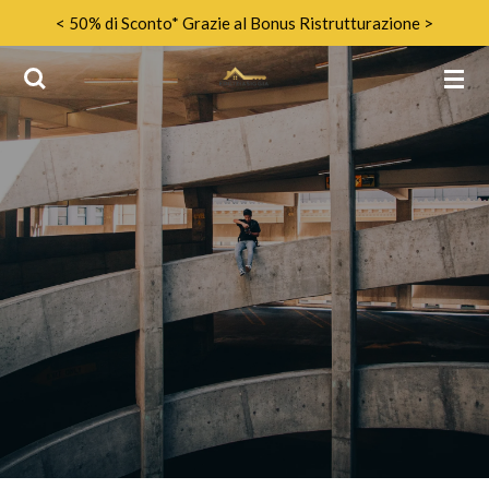
< 50% di Sconto* Grazie al Bonus Ristrutturazione >
Vai
al
contenuto
principale