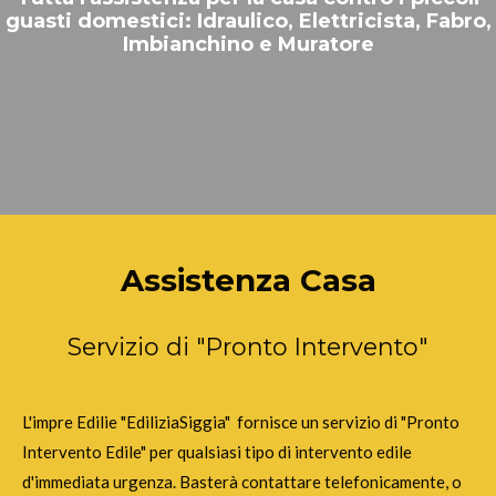
guasti domestici: Idraulico, Elettricista, Fabro,
Imbianchino e Muratore
Assistenza Casa
Servizio di "Pronto Intervento"
L'impre Edilie "EdiliziaSiggia" fornisce un servizio di "Pronto
Intervento Edile" per qualsiasi tipo di intervento edile
d'immediata urgenza. Basterà contattare telefonicamente, o