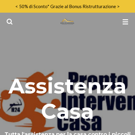
< 50% di Sconto* Grazie al Bonus Ristrutturazione >
Vai
al
contenuto
principale
Assistenza
Casa
Tutta l'assistenza per la casa contro i piccoli